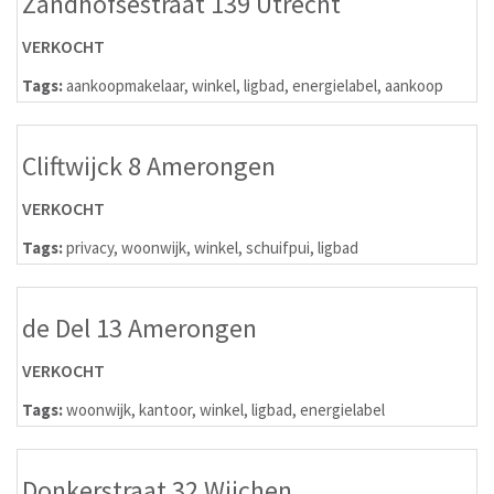
Zandhofsestraat 139 Utrecht
VERKOCHT
Tags:
aankoopmakelaar
,
winkel
,
ligbad
,
energielabel
,
aankoop
Cliftwijck 8 Amerongen
VERKOCHT
Tags:
privacy
,
woonwijk
,
winkel
,
schuifpui
,
ligbad
de Del 13 Amerongen
VERKOCHT
Tags:
woonwijk
,
kantoor
,
winkel
,
ligbad
,
energielabel
Donkerstraat 32 Wijchen