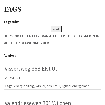
TAGS
Tag: ruim
HIER VINDT U EEN LIJST VAN ALLE ITEMS DIE GETAGGED ZIJN
MET HET ZOEKWOORD
RUIM
.
Aanbod
Vissersweg 36B Elst Ut
VERKOCHT
Tags:
energiezuinig
,
winkel
,
schuifpui
,
ligbad
,
energielabel
Valendrieseweg 301 Wijchen