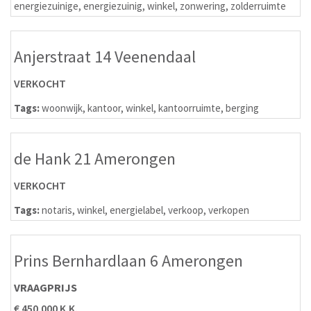
energiezuinige
,
energiezuinig
,
winkel
,
zonwering
,
zolderruimte
Anjerstraat 14 Veenendaal
VERKOCHT
Tags:
woonwijk
,
kantoor
,
winkel
,
kantoorruimte
,
berging
de Hank 21 Amerongen
VERKOCHT
Tags:
notaris
,
winkel
,
energielabel
,
verkoop
,
verkopen
Prins Bernhardlaan 6 Amerongen
VRAAGPRIJS
€ 450.000 K.K.