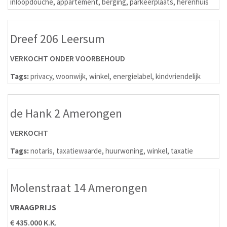
inloopdouche
,
appartement
,
berging
,
parkeerplaats
,
herenhuis
Dreef 206 Leersum
VERKOCHT ONDER VOORBEHOUD
Tags:
privacy
,
woonwijk
,
winkel
,
energielabel
,
kindvriendelijk
de Hank 2 Amerongen
VERKOCHT
Tags:
notaris
,
taxatiewaarde
,
huurwoning
,
winkel
,
taxatie
Molenstraat 14 Amerongen
VRAAGPRIJS
€ 435.000 K.K.