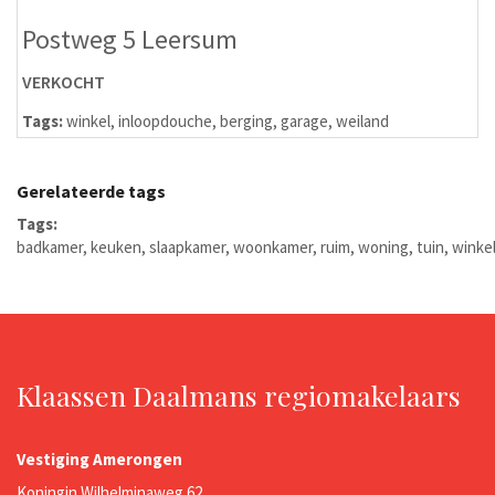
Postweg 5 Leersum
VERKOCHT
Tags:
winkel
,
inloopdouche
,
berging
,
garage
,
weiland
Gerelateerde tags
Tags:
badkamer
,
keuken
,
slaapkamer
,
woonkamer
,
ruim
,
woning
,
tuin
,
winke
Klaassen Daalmans regiomakelaars
Vestiging Amerongen
Koningin Wilhelminaweg 62