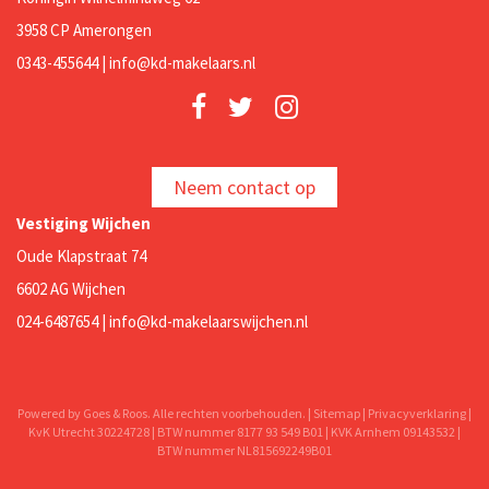
3958 CP Amerongen
0343-455644 |
info@kd-makelaars.nl
Neem contact op
Vestiging Wijchen
Oude Klapstraat 74
6602 AG Wijchen
024-6487654 |
info@kd-makelaarswijchen.nl
Powered by Goes & Roos. Alle rechten voorbehouden. |
Sitemap
|
Privacyverklaring
|
KvK Utrecht 30224728 | BTW nummer 8177 93 549 B01 | KVK Arnhem 09143532 |
BTW nummer NL815692249B01