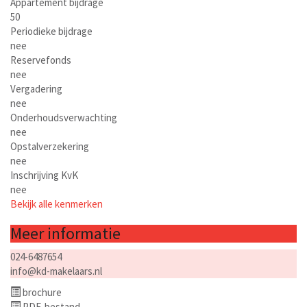
Appartement bijdrage
50
Periodieke bijdrage
nee
Reservefonds
nee
Vergadering
nee
Onderhoudsverwachting
nee
Opstalverzekering
nee
Inschrijving KvK
nee
Bekijk alle kenmerken
Meer informatie
024-6487654
info@kd-makelaars.nl
brochure
PDF-bestand