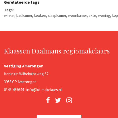
Gerelateerde tags
Tags:
winkel
,
badkamer
,
keuken
,
slaapkamer
,
woonkamer
,
akte
,
woning
,
ko
Klaassen Daalmans regiomakelaars
Vestiging Amerongen
Koningin Wilhelminaweg 62
3958 CP Amerongen
0343-455644 |
info@kd-makelaars.nl