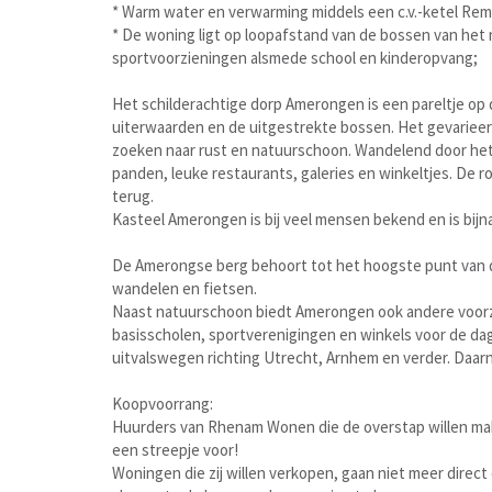
* Warm water en verwarming middels een c.v.-ketel Rem
* De woning ligt op loopafstand van de bossen van het 
sportvoorzieningen alsmede school en kinderopvang;
Het schilderachtige dorp Amerongen is een pareltje op 
uiterwaarden en de uitgestrekte bossen. Het gevarieer
zoeken naar rust en natuurschoon. Wandelend door het
panden, leuke restaurants, galeries en winkeltjes. De ro
terug.
Kasteel Amerongen is bij veel mensen bekend en is bijna
De Amerongse berg behoort tot het hoogste punt van d
wandelen en fietsen.
Naast natuurschoon biedt Amerongen ook andere voorzie
basisscholen, sportverenigingen en winkels voor de dag
uitvalswegen richting Utrecht, Arnhem en verder. Daar
Koopvoorrang:
Huurders van Rhenam Wonen die de overstap willen ma
een streepje voor!
Woningen die zij willen verkopen, gaan niet meer direct 