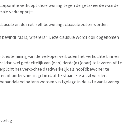
ngcorporatie verkoopt deze woning tegen de getaxeerde waarde.
male verkoopprijs;
lausule en de niet-zelf bewoningsclausule zullen worden
h bevindt “as is, where is”. Deze clausule wordt ook opgenomen
ijke toestemming van de verkoper verboden het verkochte binnen
el dan wel gedeeltelijk aan (een) derde(n) (door) te leveren of te
verplicht het verkochte daadwerkelijk als hoofdbewoner te
 of anderszins in gebruik af te staan. E.e.a. zal worden
handelend notaris worden vastgelegd in de akte van levering.
overleg