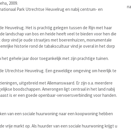
eha, 2009.
na
nationaal Park Utrechtse Heuvelrug en nabij centrum- en
de Heuvelrug. Het is prachtig gelegen tussen de Rijn met haar
de landschap van bos en heide heeft veel te bieden voor hen die
 dorp vind je oude straatjes met boerenhuizen, monumentale
emrijke historie rond de tabakscultuur vind je overal in het dorp
 het gehele jaar door toegankelijk met zijn prachtige tuinen.
e Utrechtse Heuvelrug. Een geweldige omgeving om heerlijk te
ningen, uitgebreid met Allemanswaard. Er zijn o.a. meerdere
elijkse boodschappen. Amerongen ligt centraal in het land nabij
naast is er een goede openbaar-vervoersverbinding voor handen.
ken van een sociale huurwoning naar een koopwoning hebben
de vrije markt op. Als huurder van een sociale huurwoning krijgt u