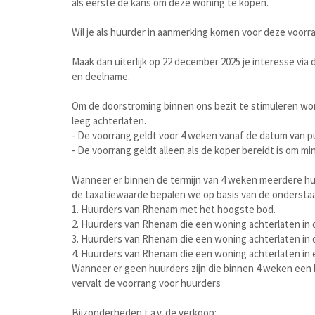
als eerste de kans om deze woning te kopen.
Wil je als huurder in aanmerking komen voor deze voorr
Maak dan uiterlijk op 22 december 2025 je interesse via 
en deelname.
Om de doorstroming binnen ons bezit te stimuleren wo
leeg achterlaten.
- De voorrang geldt voor 4 weken vanaf de datum van pu
- De voorrang geldt alleen als de koper bereidt is om m
Wanneer er binnen de termijn van 4 weken meerdere huu
de taxatiewaarde bepalen we op basis van de ondersta
1. Huurders van Rhenam met het hoogste bod.
2. Huurders van Rhenam die een woning achterlaten in d
3. Huurders van Rhenam die een woning achterlaten in 
4. Huurders van Rhenam die een woning achterlaten in 
Wanneer er geen huurders zijn die binnen 4 weken een b
vervalt de voorrang voor huurders
Bijzonderheden t.a.v. de verkoop: