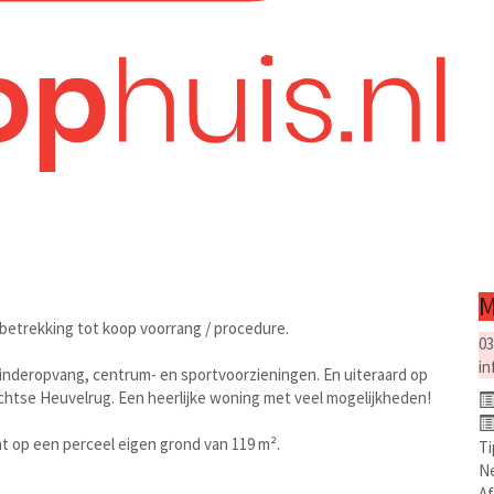
M
 betrekking tot koop voorrang / procedure.
03
in
 kinderopvang, centrum- en sportvoorzieningen. En uiteraard op
chtse Heuvelrug. Een heerlijke woning met veel mogelijkheden!
 op een perceel eigen grond van 119 m².
Ti
N
A