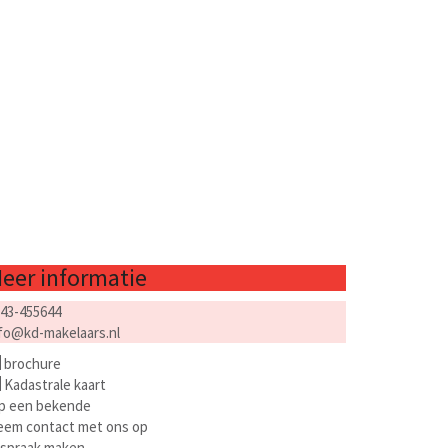
eer informatie
43-455644
fo@kd-makelaars.nl
brochure
Kadastrale kaart
p een bekende
eem contact met ons op
fspraak maken