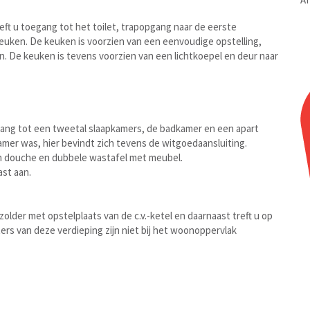
eft u toegang tot het toilet, trapopgang naar de eerste
euken. De keuken is voorzien van een eenvoudige opstelling,
. De keuken is tevens voorzien van een lichtkoepel en deur naar
gang tot een tweetal slaapkamers, de badkamer en een apart
kamer was, hier bevindt zich tevens de witgoedaansluiting.
n douche en dubbele wastafel met meubel.
ast aan.
zolder met opstelplaats van de c.v.-ketel en daarnaast treft u op
rs van deze verdieping zijn niet bij het woonoppervlak