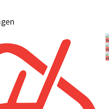
ngen
V
V
V