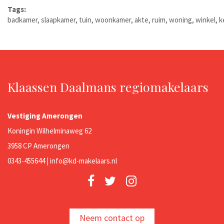
Tags:
badkamer
,
slaapkamer
,
tuin
,
woonkamer
,
akte
,
ruim
,
woning
,
winkel
,
k
Klaassen Daalmans regiomakelaars
Vestiging Amerongen
Koningin Wilhelminaweg 62
3958 CP Amerongen
0343-455644 |
info@kd-makelaars.nl
Neem contact op