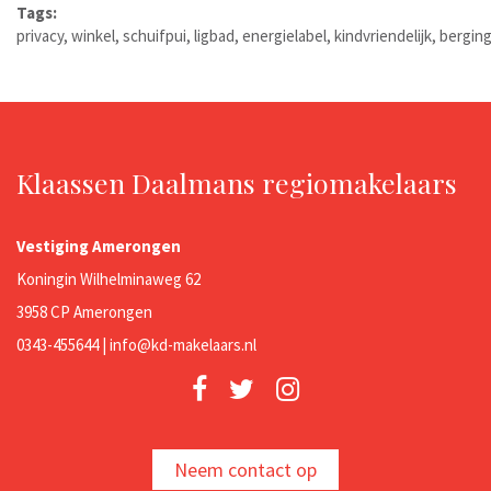
Tags:
privacy
,
winkel
,
schuifpui
,
ligbad
,
energielabel
,
kindvriendelijk
,
bergin
Klaassen Daalmans regiomakelaars
Vestiging Amerongen
Koningin Wilhelminaweg 62
3958 CP Amerongen
0343-455644 |
info@kd-makelaars.nl
Neem contact op