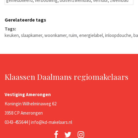
gemeubileerd
,
verbouwing
,
buitenzwembad
,
verhuur
,
zwembad
Gerelateerde tags
Tags:
keuken
,
slaapkamer
,
woonkamer
,
ruim
,
energielabel
,
inloopdouche
,
ba
Klaassen Daalmans regiomakelaars
Vestiging Amerongen
Koningin Wilhelminaweg 62
3958 CP Amerongen
0343-455644 |
info@kd-makelaars.nl