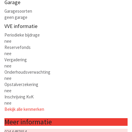
Garage
Garagesoorten
geen garage
VVE informatie
Periodieke bijdrage
nee
Reservefonds
nee
Vergadering
nee
Onderhoudsverwachting
nee
Opstalverzekering
nee
Inschrijving KvK
nee
Bekijk alle kenmerken
Meer informatie
024-6487654