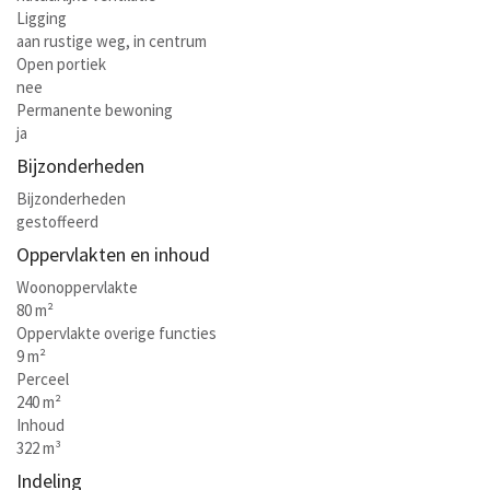
Ligging
aan rustige weg, in centrum
Open portiek
nee
Permanente bewoning
ja
Bijzonderheden
Bijzonderheden
gestoffeerd
Oppervlakten en inhoud
Woonoppervlakte
80 m²
Oppervlakte overige functies
9 m²
Perceel
240 m²
Inhoud
322 m³
Indeling