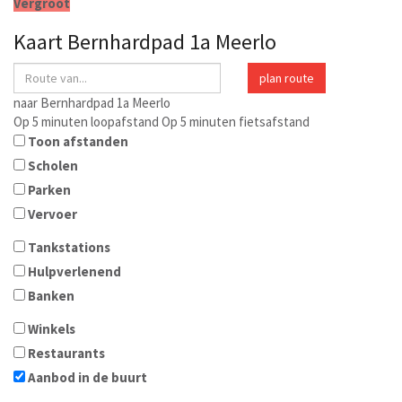
Vergroot
Kaart
Bernhardpad 1a
Meerlo
plan route
naar
Bernhardpad 1a
Meerlo
Op 5 minuten loopafstand
Op 5 minuten fietsafstand
Toon afstanden
Scholen
Parken
Vervoer
Tankstations
Hulpverlenend
Banken
Winkels
Restaurants
Aanbod in de buurt